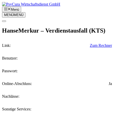
Zum
Inhalt
Menü
springen
MENÜ
MENÜ
HanseMerkur – Verdienstausfall (KTS)
Link:
Zum Rechner
Benutzer:
Passwort:
Online-Abschluss:
Ja
Nachlässe:
Sonstige Services: