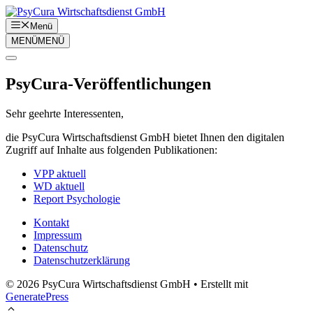
Zum
Inhalt
Menü
springen
MENÜ
MENÜ
PsyCura-Veröffentlichungen
Sehr geehrte Interessenten,
die PsyCura Wirtschaftsdienst GmbH bietet Ihnen den digitalen
Zugriff auf Inhalte aus folgenden Publikationen:
VPP aktuell
WD aktuell
Report Psychologie
Kontakt
Impressum
Datenschutz
Datenschutzerklärung
© 2026 PsyCura Wirtschaftsdienst GmbH
• Erstellt mit
GeneratePress