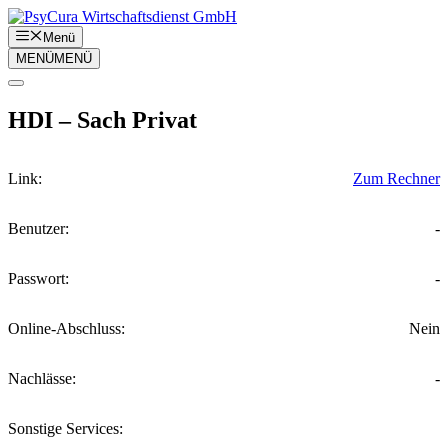
Zum
Inhalt
Menü
springen
MENÜ
MENÜ
HDI – Sach Privat
Link:
Zum Rechner
Benutzer:
-
Passwort:
-
Online-Abschluss:
Nein
Nachlässe:
-
Sonstige Services: