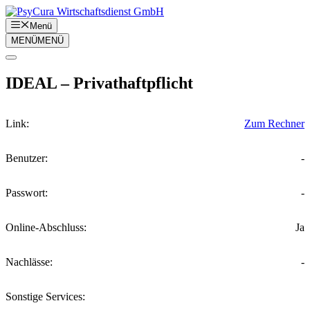
Zum
Inhalt
Menü
springen
MENÜ
MENÜ
IDEAL – Privathaftpflicht
Link:
Zum Rechner
Benutzer:
-
Passwort:
-
Online-Abschluss:
Ja
Nachlässe:
-
Sonstige Services: