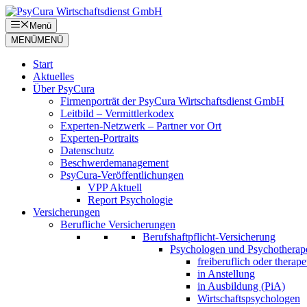
Zum
Inhalt
Menü
springen
MENÜ
MENÜ
Start
Aktuelles
Über PsyCura
Firmenporträt der PsyCura Wirtschaftsdienst GmbH
Leitbild – Vermittlerkodex
Experten-Netzwerk – Partner vor Ort
Experten-Portraits
Datenschutz
Beschwerdemanagement
PsyCura-Veröffentlichungen
VPP Aktuell
Report Psychologie
Versicherungen
Berufliche Versicherungen
Berufshaftpflicht-Versicherung
Psychologen und Psychotherap
freiberuflich oder therape
in Anstellung
in Ausbildung (PiA)
Wirtschaftspsychologen