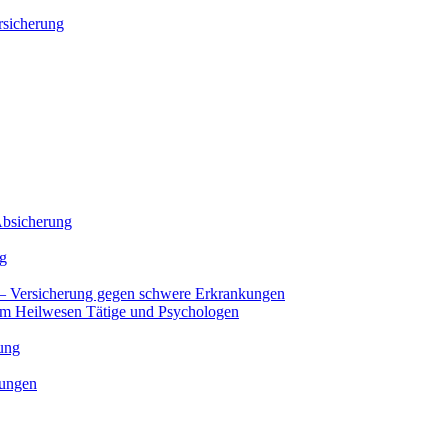
rsicherung
-Absicherung
ng
 – Versicherung gegen schwere Erkrankungen
 im Heilwesen Tätige und Psychologen
ung
rungen